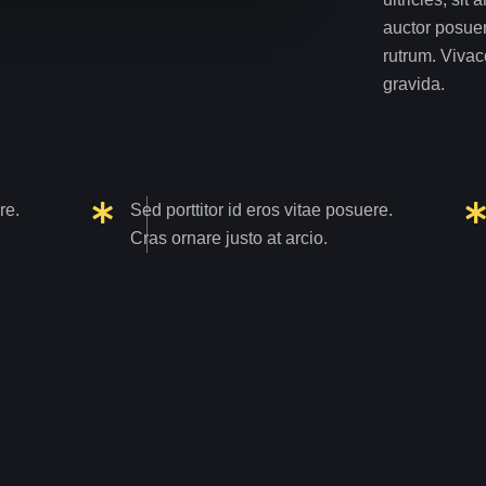
auctor posuer
rutrum. Vivac
gravida.
re.
Sed porttitor id eros vitae posuere.
Cras ornare justo at arcio.