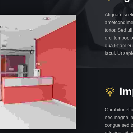
Aliquam sceler
ametcondimen
tortor. Sed u
orci tempor, p
qua Etiam eu 
iacul. Ut sapi
Im
Curabitur effi
nec magna lao
congue sed to
ultricies, si