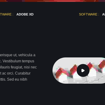
TWARE :
ADOBE XD
SOFTWARE :
A
erisque ut, vehicula a
c. Vestibulum tempus
auris feugiat, nisi nec
t ac orci. Curabitur
ittis. Sed eu nibh