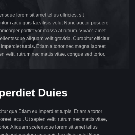
isque lorem sit amet tellus ultricies, sit
tum arcu quis facvilisis volut Nunc auctor posuere
llamcorper porttitcvor massa at rutrum. Vivacc amet
ellentesque aliquam velit gravida. Curabitur efficitur
imperdiet turpis. Etiam a tortor nec magna laoreet
en velit, rutrum nec mattis vitae, congue sed tortor.
perdiet Duies
citur qua Etiam eu imperdiet turpis. Etiam a tortor
reet iacul. Ut sapien velit, rutrum nec mattis vitae,
rtor. Aliquam scelerisque lorem sit amet tellus
t ametcondimentum arcu quis facvilisis volut Nunc