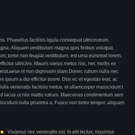
. Phasellus facilisis ligula consequat ultricirutrum.
gna. Aliquam vestibulum magna quis finibus volutpat.
, tortor non feugiat vestibulum, est urna euismod lorem,
citur ultricies. Mauris varius metus nisi, nec mollis ex
 erat.aese nt non dignissim diam.Donec rutrum nulla nec
s ipsum a dui efficitur posre. Don ec et egestas erat, ac
ulla venenatis facilisis metus, et ullamcorper masscidunt t
nd lacus ut nisi mattis rutrum. Maecenas condimentum sem
c tincidunt nulla pharetra a. Fusce non tortor tempor, aliquam
Vivamus nec venenatis est. In elit lectus, maximus