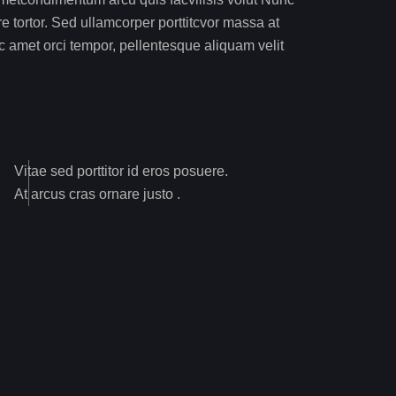
e tortor. Sed ullamcorper porttitcvor massa at
c amet orci tempor, pellentesque aliquam velit
Vitae sed porttitor id eros posuere.
At arcus cras ornare justo .