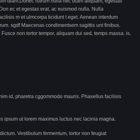
issim diam.Donec rutrum nulla nec diam aliquam, egestas
. Don ec et egestas erat, ac euismod nulla. Nulla
cilisis m et ulmcorpa ticidunt t eget. Aenean interdum
utrum. sgdf Maecenas condimentsem sagittis unt finibus.
a. Fusce non tortor tempor, aliquam dui sed, temps massa. is.
enim id, pharetra cggommodo mauris. Phasellus facilisis
is ipsum ut lorem maximus luctus nec lacinia magna.
dictum. Vestibulum fermentum, tortor non feugiat