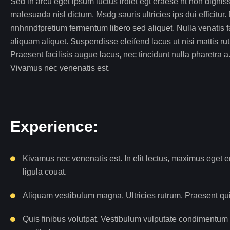
Sed in arcu eget ipsum luctus irdiet egt eraese nt non dign
malesuada nisl dictum. Msdg sauris ultricies ips dui efficitur
nnhnndfpretium fermentum libero sed aliquet. Nulla venatis fa
aliquam aliquet. Suspendisse eleifend lacus ut nisi mattis r
Praesent facilisis augue lacus, nec tincidunt nulla pharetra 
Vivamus nec venenatis est.
Experience:
Kivamus nec venenatis est. In elit lectus, maximus eget 
ligula couat.
Aliquam vestibulum magna. Ultricies rutrum. Praesent qu
Quis finibus volutpat. Vestibulum vulputate condimentum 