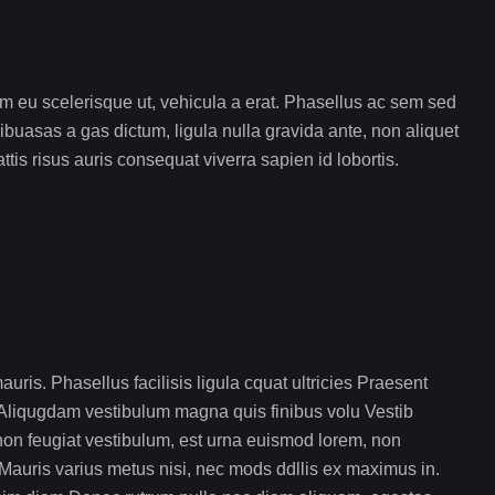
um eu scelerisque ut, vehicula a erat. Phasellus ac sem sed
ibuasas a gas dictum, ligula nulla gravida ante, non aliquet
ttis risus auris consequat viverra sapien id lobortis.
ris. Phasellus facilisis ligula cquat ultricies Praesent
Aliqugdam vestibulum magna quis finibus volu Vestib
non feugiat vestibulum, est urna euismod lorem, non
. Mauris varius metus nisi, nec mods ddllis ex maximus in.